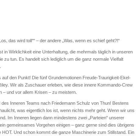
s, das wird toll““ – der andere „Was, wenn es schief geht?!“
 in Wirklichkeit eine Unterhaltung, die mehrmals täglich in unseren
e zu tun. Es handelt sich lediglich um die ganz normale Vielfalt
.
s auf den Punkt! Die fünf Grundemotionen Freude-Traurigkeit-Ekel-
n Riley. Wir als Zuschauer erleben, wie diese innere Kommando-Crew
en – und vor allem Krisen – zu meistern.
l des Inneren Teams nach Friedemann Schulz von Thun! Bestens
haulicht, was eigentlich los ist, wenn nichts mehr geht. Wenn wir uns
ind. Im Inneren liegen dann mindestens zwei „Parteien“ unserer
ein gemeinsames Vorgehen einigen – ganz gerne sind dies übrigens
re HOT. Und schon kommt die ganze Maschinerie zum Stillstand. Ein