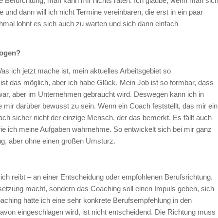
e Befürchtung, man kann mir nichts raten. Ich glaube, wenn man sic
und dann will ich nicht Termine vereinbaren, die erst in ein paar
mal lohnt es sich auch zu warten und sich dann einfach
zogen?
s ich jetzt mache ist, mein aktuelles Arbeitsgebiet so
ist das möglich, aber ich habe Glück. Mein Job ist so formbar, dass
zt war, aber im Unternehmen gebraucht wird. Deswegen kann ich in
e mir darüber bewusst zu sein. Wenn ein Coach feststellt, das mir ein
ach sicher nicht der einzige Mensch, der das bemerkt. Es fällt auch
wie ich meine Aufgaben wahrnehme. So entwickelt sich bei mir ganz
ng, aber ohne einen großen Umsturz.
h reibt – an einer Entscheidung oder empfohlenen Berufsrichtung.
setzung macht, sondern das Coaching soll einen Impuls geben, sich
hing hatte ich eine sehr konkrete Berufsempfehlung in den
avon eingeschlagen wird, ist nicht entscheidend. Die Richtung muss