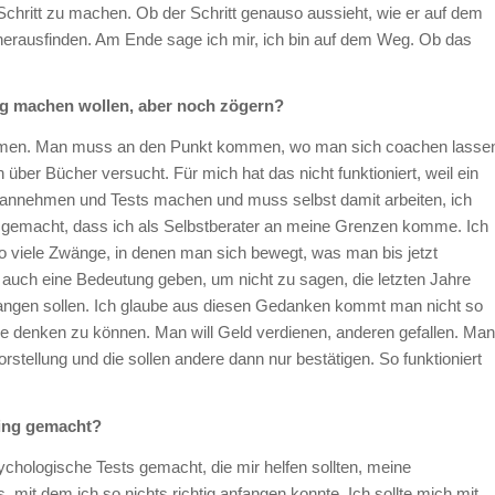
Schritt zu machen. Ob der Schritt genauso aussieht, wie er auf dem
 herausfinden. Am Ende sage ich mir, ich bin auf dem Weg. Ob das
ng machen wollen, aber noch zögern?
 annehmen. Man muss an den Punkt kommen, wo man sich coachen lasse
h über Bücher versucht. Für mich hat das nicht funktioniert, weil ein
t annehmen und Tests machen und muss selbst damit arbeiten, ich
 gemacht, dass ich als Selbstberater an meine Grenzen komme. Ich
 so viele Zwänge, in denen man sich bewegt, was man bis jetzt
a auch eine Bedeutung geben, um nicht zu sagen, die letzten Jahre
nfangen sollen. Ich glaube aus diesen Gedanken kommt man nicht so
ege denken zu können. Man will Geld verdienen, anderen gefallen. Man
orstellung und die sollen andere dann nur bestätigen. So funktioniert
hing gemacht?
chologische Tests gemacht, die mir helfen sollten, meine
mit dem ich so nichts richtig anfangen konnte. Ich sollte mich mit