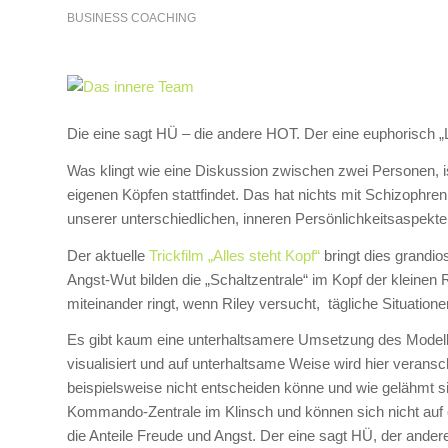
BUSINESS COACHING
Die eine sagt HÜ – die andere HOT. Der eine euphorisch „Lo
Was klingt wie eine Diskussion zwischen zwei Personen, ist
eigenen Köpfen stattfindet. Das hat nichts mit Schizophreni
unserer unterschiedlichen, inneren Persönlichkeitsaspekte
Der aktuelle
Trickfilm „Alles steht Kopf“
bringt dies grandio
Angst-Wut bilden die „Schaltzentrale“ im Kopf der kleine
miteinander ringt, wenn Riley versucht, tägliche Situation
Es gibt kaum eine unterhaltsamere Umsetzung des Model
visualisiert und auf unterhaltsame Weise wird hier veransc
beispielsweise nicht entscheiden könne und wie gelähmt s
Kommando-Zentrale im Klinsch und können sich nicht auf 
die Anteile Freude und Angst. Der eine sagt HÜ, der ande