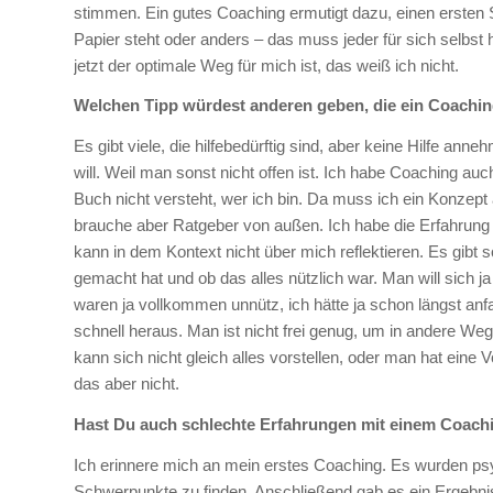
stimmen. Ein gutes Coaching ermutigt dazu, einen ersten 
Papier steht oder anders – das muss jeder für sich selbst
jetzt der optimale Weg für mich ist, das weiß ich nicht.
Welchen Tipp würdest anderen geben, die ein Coachi
Es gibt viele, die hilfebedürftig sind, aber keine Hilfe
will. Weil man sonst nicht offen ist. Ich habe Coaching auc
Buch nicht versteht, wer ich bin. Da muss ich ein Konzep
brauche aber Ratgeber von außen. Ich habe die Erfahrung
kann in dem Kontext nicht über mich reflektieren. Es gibt
gemacht hat und ob das alles nützlich war. Man will sich j
waren ja vollkommen unnütz, ich hätte ja schon längst a
schnell heraus. Man ist nicht frei genug, um in andere W
kann sich nicht gleich alles vorstellen, oder man hat eine V
das aber nicht.
Hast Du auch schlechte Erfahrungen mit einem Coac
Ich erinnere mich an mein erstes Coaching. Es wurden psy
Schwerpunkte zu finden. Anschließend gab es ein Ergebnis, 