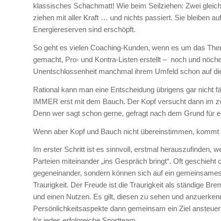
klassisches Schachmatt! Wie beim Seilziehen: Zwei gleic
ziehen mit aller Kraft … und nichts passiert. Sie bleiben a
Energiereserven sind erschöpft.
So geht es vielen Coaching-Kunden, wenn es um das Them
gemacht, Pro- und Kontra-Listen erstellt – noch und nöch
Unentschlossenheit manchmal ihrem Umfeld schon auf di
Rational kann man eine Entscheidung übrigens gar nicht f
IMMER erst mit dem Bauch. Der Kopf versucht dann im zwei
Denn wer sagt schon gerne, gefragt nach dem Grund für e
Wenn aber Kopf und Bauch nicht übereinstimmen, kommt es
Im erster Schritt ist es sinnvoll, erstmal herauszufinden, 
Parteien miteinander „ins Gespräch bringt“. Oft geschieht 
gegeneinander, sondern können sich auf ein gemeinsames
Traurigkeit. Der Freude ist die Traurigkeit als ständige B
und einen Nutzen. Es gilt, diesen zu sehen und anzuerkenn
Persönlichkeitsaspekte dann gemeinsam ein Ziel ansteu
für jedes erfolgreiche Sportteam.