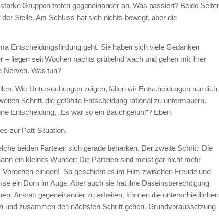
hstarke Gruppen treten gegeneinander an. Was passiert? Beide Seite
uf der Stelle. Am Schluss hat sich nichts bewegt, aber die
a Entscheidungsfindung geht. Sie haben sich viele Gedanken
er – liegen seit Wochen nachts grübelnd wach und gehen mit ihrer
e Nerven. Was tun?
ällen. Wie Untersuchungen zeigen, fällen wir Entscheidungen nämlich
ten Schritt, die gefühlte Entscheidung rational zu untermauern.
ine Entscheidung, „Es war so ein Bauchgefühl“? Eben.
 zur Patt-Situation.
welche beiden Parteien sich gerade beharken. Der zweite Schritt: Die
dann ein kleines Wunder: Die Parteien sind meist gar nicht mehr
 Vorgehen einigen! So geschieht es im Film zwischen Freude und
remse ein Dorn im Auge. Aber auch sie hat ihre Daseinsberechtigung
en. Anstatt gegeneinander zu arbeiten, können die unterschiedlichen
ern und zusammen den nächsten Schritt gehen. Grundvoraussetzung