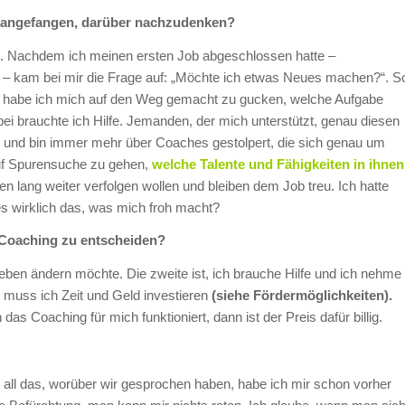
 angefangen, darüber nachzudenken?
en. Nachdem ich meinen ersten Job abgeschlossen hatte –
 – kam bei mir die Frage auf: „Möchte ich etwas Neues machen?“. S
lso habe ich mich auf den Weg gemacht zu gucken, welche Aufgabe
ei brauchte ich Hilfe. Jemanden, der mich unterstützt, genau diesen
und bin immer mehr über Coaches gestolpert, die sich genau um
uf Spurensuche zu gehen,
welche Talente und Fähigkeiten in ihnen
en lang weiter verfolgen wollen und bleiben dem Job treu. Ich hatte
s wirklich das, was mich froh macht?
 Coaching zu entscheiden?
eben ändern möchte. Die zweite ist, ich brauche Hilfe und ich nehme
r muss ich Zeit und Geld investieren
(siehe Fördermöglichkeiten).
s Coaching für mich funktioniert, dann ist der Preis dafür billig.
all das, worüber wir gesprochen haben, habe ich mir schon vorher