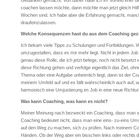
Gedanken gemacht. Von daher hatte ich im Vorfeld eher di
coachen lassen möchte, dann möchte man jetzt gleich Hilfe 
Wochen sind. Ich habe aber die Erfahrung gemacht, manch
draufeinzulassen.
Welche Konsequenzen hast du aus dem Coaching ge
Ich bekam viele Tipps zu Schulungen und Fortbildungen. Wa
umzugestalten, dass es mir mehr liegt. Nicht in jedem Job 
genau diese Rolle, die ich jetzt belege, noch nicht beset
diese Richtung gehen und verfolge eigentlich das Ziel, ohn
Thema oder eine Aufgabe unheimlich liegt, dann ist der Co
meinem Umfeld auf und es fällt wahrscheinlich auch auf, 
harmonisch eine Umjustierung im Job in eine neue Richtu
Was kann Coaching, was kann es nicht?
Meiner Meinung nach bezweckt ein Coaching, dass man sic
Coaching bedeutet nicht, dass man eine eins- zu-eins Um
auf den Weg zu machen, sich zu prüfen. Nach meinem Coac
Händen. Ob der Weg aber ein bisschen links oder rechts d